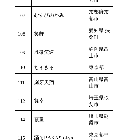
知市
京都府京
むすびのかみ
107
都市
愛知県 扶
笑舞
108
桑町
静岡県富
雁微笑連
109
士市
110
ちゃきる
東京都
富山県富
彪牙天翔
111
山市
埼玉県秩
舞幸
112
父市
埼玉県朝
霞童
114
霞市
東京都中
踊るBAKA!Tokyo
115