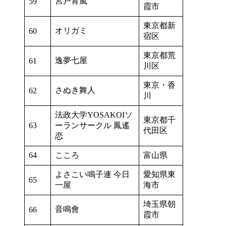
宮戸青嵐
59
霞市
東京都新
オリガミ
60
宿区
東京都荒
逸夢七屋
61
川区
東京・香
さぬき舞人
62
川
法政大学YOSAKOIソ
東京都千
63
ーランサークル 鳳遙
代田区
恋
64
こころ
富山県
よさこい鳴子連 今日
愛知県東
65
一屋
海市
埼玉県朝
音鳴會
66
霞市