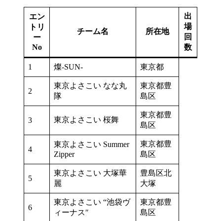
出
エン
場
トリ
チーム名
所在地
回
ー
No
数
1
燦-SUN-
東京都
東京よさこい なな丸
東京都豊
2
隊
島区
東京都豊
東京よさこい 桜舞
3
島区
東京都豊
東京よさこい Summer
4
Zipper
島区
東京よさこい 大塚華
豊島区北
5
麗
大塚
東京よさこい “池袋ヴ
東京都豊
6
ィーナス″
島区