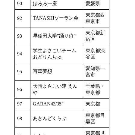
90
ほろろ一座
愛媛県
東京都西
TANASHIソーラン会
92
東京市
東京都新
早稲田大学”踊り侍”
93
宿区
学生よさこいチーム
東京都渋
94
おどりんちゅ
谷区
愛知県一
百華夢想
95
宮市
天晴よさこい連 えん
千葉県・
96
や
東京都
97
GARAN43/35°
東京都
東京都目
あきんどくらぶ
98
黒区
東京都世