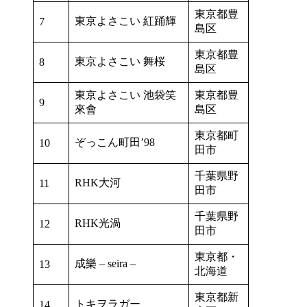
東京都豊
東京よさこい 紅踊輝
7
島区
東京都豊
東京よさこい 舞桜
8
島区
東京よさこい 池袋笑
東京都豊
9
來會
島区
東京都町
ぞっこん町田’98
10
田市
千葉県野
RHK大河
11
田市
千葉県野
RHK光渦
12
田市
東京都・
成樂 – seira –
13
北海道
東京都新
トキヲラガー
14