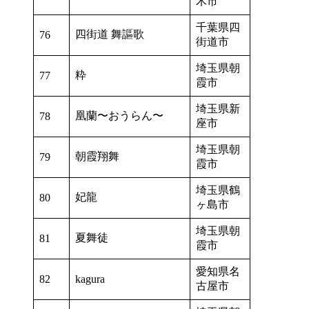
木市
千葉県四
四街道 舞謳歌
76
街道市
埼玉県朝
粋
77
霞市
埼玉県新
凰蘭〜おうらん〜
78
座市
埼玉県朝
朝霞翔舞
79
霞市
埼玉県鶴
妃龍
80
ヶ島市
埼玉県朝
夏舞徒
81
霞市
愛知県名
82
kagura
古屋市