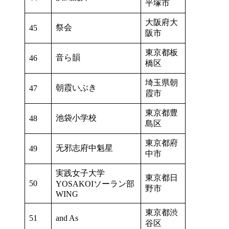
平塚市
大阪府大
祭会
45
阪市
東京都板
音ら韻
46
橋区
埼玉県朝
朝霞いぶき
47
霞市
東京都豊
池袋小学校
48
島区
東京都府
无邪志府中魁星
49
中市
実践女子大学
東京都日
50
YOSAKOIソーラン部
野市
WING
東京都渋
51
and As
谷区