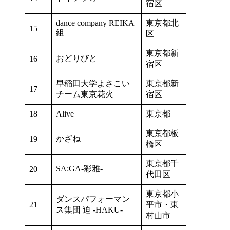
宿区
dance company REIKA
東京都北
15
組
区
東京都新
おどりびと
16
宿区
早稲田大学よさこい
東京都新
17
チーム東京花火
宿区
18
Alive
東京都
東京都板
かざね
19
橋区
東京都千
SA:GA-彩雅-
20
代田区
東京都小
ダンスパフォーマン
21
平市・東
ス集団 迫 -HAKU-
村山市