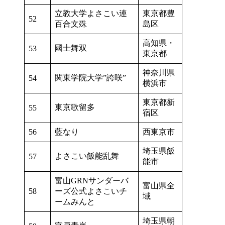
立教大学よさこい連
東京都豊
52
百合文殊
島区
高知県・
國士舞双
53
東京都
神奈川県
関東学院大学”誇咲”
54
横浜市
東京都新
東京歌留多
55
宿区
56
藍なり
西東京市
埼玉県飯
よさこい飯能乱舞
57
能市
富山GRNサンダーバ
富山県全
58
ーズ公式よさこいチ
域
ームみんと
埼玉県朝