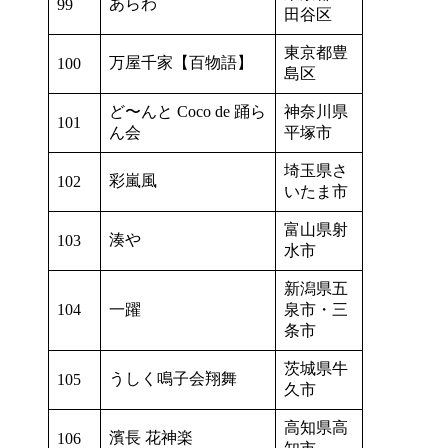
あらわ
99
田谷区
東京都豊
万屋千家【百物語】
100
島区
ど〜んと Coco de 踊ら
神奈川県
101
ん会
平塚市
埼玉県さ
彩嵐風
102
いたま市
富山県射
湊や
103
水市
新潟県五
104
一躍
泉市・三
条市
茨城県牛
うしく鳴子会翔舞
105
久市
高知県高
濱長 花神楽
106