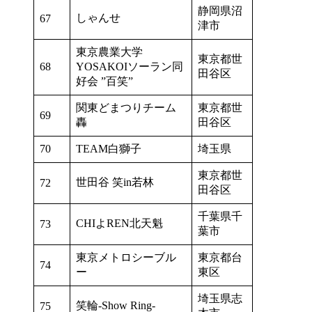
静岡県沼
しゃんせ
67
津市
東京農業大学
東京都世
68
YOSAKOIソーラン同
田谷区
好会 ”百笑”
関東どまつりチーム
東京都世
69
轟
田谷区
70
TEAM白獅子
埼玉県
東京都世
世田谷 笑in若林
72
田谷区
千葉県千
CHIよREN北天魁
73
葉市
東京メトロシーブル
東京都台
74
ー
東区
埼玉県志
笑輪-Show Ring-
75