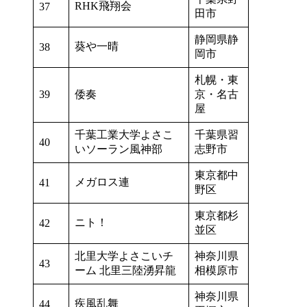
RHK飛翔会
37
田市
静岡県静
葵や一晴
38
岡市
札幌・東
39
倭奏
京・名古
屋
千葉工業大学よさこ
千葉県習
40
いソーラン風神部
志野市
東京都中
メガロス連
41
野区
東京都杉
ニト！
42
並区
北里大学よさこいチ
神奈川県
43
ーム 北里三陸湧昇龍
相模原市
神奈川県
疾風乱舞
44