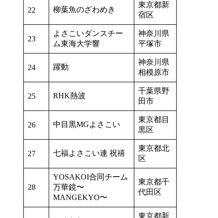
東京都新
柳葉魚のざわめき
22
宿区
よさこいダンスチー
神奈川県
23
ム東海大学響
平塚市
神奈川県
躍動
24
相模原市
千葉県野
RHK熱波
25
田市
東京都目
中目黒MGよさこい
26
黒区
東京都北
七福よさこい連 祝禧
27
区
YOSAKOI合同チーム
東京都千
28
万華鏡〜
代田区
MANGEKYO〜
東京都新