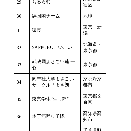
ちるらむ
29
宿区
30
絆国際チーム
地球
東京・新
猿霞
31
潟
北海道・
SAPPOROこいこい
32
東京都
武蔵國よさこい連 一
東京都
33
心
同志社大学よさこい
京都府京
34
サークル「よさ朗」
都市
東京都文
東京学生”生っ粋”
35
京区
高知県高
本丁筋踊り子隊
36
知市
千葉県野