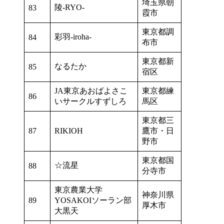
埼玉県朝
陵-RYO-
83
霞市
東京都調
彩羽-iroha-
84
布市
東京都新
なるたか
85
宿区
JA東京あおばよさこ
東京都練
86
いサークルすずしろ
馬区
東京都三
87
RIKIOH
鷹市・日
野市
東京都国
☆流星
88
分寺市
東京農業大学
神奈川県
89
YOSAKOIソーラン部
厚木市
大黒天