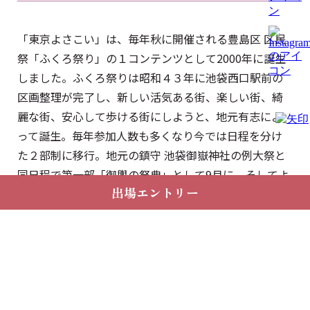
「東京よさこい」は、毎年秋に開催される豊島区 区民
祭「ふくろ祭り」の１コンテンツとして2000年に誕生
しました。ふくろ祭りは昭和４３年に池袋西口駅前の
区画整理が完了し、新しい活気ある街、楽しい街、綺
麗な街、安心して歩ける街にしようと、地元有志によ
って誕生。毎年参加人数も多くなり今では日程を分け
た２部制に移行。地元の鎮守 池袋御嶽神社の例大祭と
同日程で第一部「御輿の祭典」として9月に。そしてよ
出場エントリー
さこいを中心とした「踊りの祭典」として10月の第2土
日に東京・池袋を中心に開催されています。
関東最大のよさこい祭りへ成長