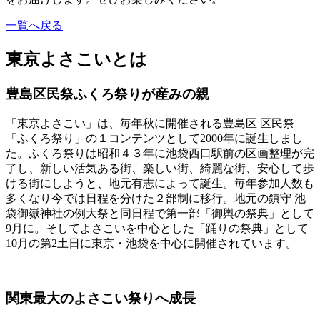
一覧へ戻る
東京よさこいとは
豊島区民祭ふくろ祭りが産みの親
「東京よさこい」は、毎年秋に開催される豊島区 区民祭
「ふくろ祭り」の１コンテンツとして2000年に誕生しまし
た。ふくろ祭りは昭和４３年に池袋西口駅前の区画整理が完
了し、新しい活気ある街、楽しい街、綺麗な街、安心して歩
ける街にしようと、地元有志によって誕生。毎年参加人数も
多くなり今では日程を分けた２部制に移行。地元の鎮守 池
袋御嶽神社の例大祭と同日程で第一部「御輿の祭典」として
9月に。そしてよさこいを中心とした「踊りの祭典」として
10月の第2土日に東京・池袋を中心に開催されています。
関東最大のよさこい祭りへ成長