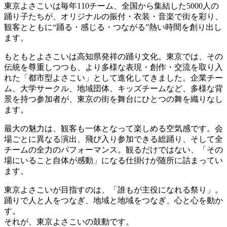
東京よさこいは毎年110チーム、全国から集結した5000人の
踊り子たちが、オリジナルの振付・衣装・音楽で街を彩り、
観客とともに“踊る・感じる・つながる”熱い時間を創り出し
ます。
もともとよさこいは高知県発祥の踊り文化。東京では、その
伝統を尊重しつつも、より多様な表現・創作・交流を取り入
れた「都市型よさこい」として進化してきました。企業チー
ム、大学サークル、地域団体、キッズチームなど、多様な背
景を持つ参加者が、東京の街を舞台にひとつの舞を織りなし
ます。
最大の魅力は、観客も一体となって楽しめる空気感です。会
場ごとに異なる演出、飛び入り参加できる総踊り、そして全
チームの全力のパフォーマンス。観るだけではない、「その
場にいること自体が感動」になる仕掛けが随所に詰まってい
ます。
東京よさこいが目指すのは、「誰もが主役になれる祭り」。
踊りで人と人をつなぎ、地域と地域をつなぎ、心と心を動か
す。
それが、東京よさこいの鼓動です。