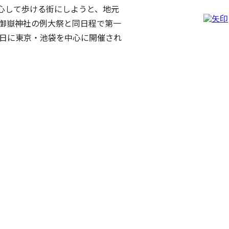
心して歩ける街にしようと、地元
御嶽神社の例大祭と同日程で第一
土日に東京・池袋を中心に開催され
・衣装・音楽で街を彩り、観客とと
現・創作・交流を取り入れた「都
など、多様な背景を持つ参加者