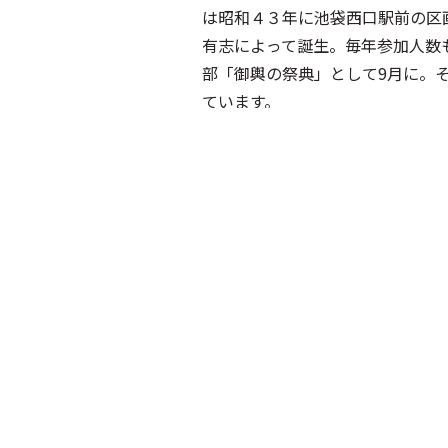
は昭和４３年に池袋西口駅前の区
有志によって誕生。毎年参加人数
部「御輿の祭典」として9月に。
ています。
関東最大のよさこい祭りへ
東京よさこいは毎年110チーム、
もに“踊る・感じる・つながる”熱
もともとよさこいは高知県発祥の
市型よさこい」として進化してき
が、東京の街を舞台にひとつの舞