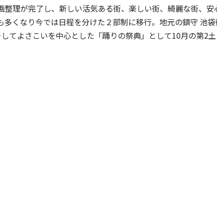
画整理が完了し、新しい活気ある街、楽しい街、綺麗な街、安
も多くなり今では日程を分けた２部制に移行。地元の鎮守 池袋
そしてよさこいを中心とした「踊りの祭典」として10月の第2
成長
全国から集結した5000人の踊り子たちが、オリジナルの振付
い時間を創り出します。
踊り文化。東京では、その伝統を尊重しつつも、より多様な表
ました。企業チーム、大学サークル、地域団体、キッズチーム
を織りなします。