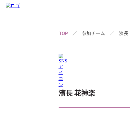
TOP
／
参加チーム
／
濱長
濱長 花神楽