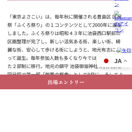
「東京よさこい」は、毎年秋に開催される豊島区 区民
祭「ふくろ祭り」の１コンテンツとして2000年に誕生
しました。ふくろ祭りは昭和４３年に池袋西口駅前の
区画整理が完了し、新しい活気ある街、楽しい街、綺
麗な街、安心して歩ける街にしようと、地元有志によ
って誕生。毎年参加人数も多くなり今では日程を分け
JA
た２部制に移行。地元の鎮守 池袋御嶽神社の例大祭と
同日程で第一部「御輿の祭典」として9月に。そしてよ
出場エントリー
さこいを中心とした「踊りの祭典」として10月の第2土
日に東京・池袋を中心に開催されています。
関東最大のよさこい祭りへ成長