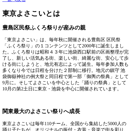
東京よさこいとは
豊島区民祭ふくろ祭りが産みの親
「東京よさこい」は、毎年秋に開催される豊島区 区民祭
「ふくろ祭り」の１コンテンツとして2000年に誕生しまし
た。ふくろ祭りは昭和４３年に池袋西口駅前の区画整理が完
了し、新しい活気ある街、楽しい街、綺麗な街、安心して歩
ける街にしようと、地元有志によって誕生。毎年参加人数も
多くなり今では日程を分けた２部制に移行。地元の鎮守 池
袋御嶽神社の例大祭と同日程で第一部「御輿の祭典」として
9月に。そしてよさこいを中心とした「踊りの祭典」として
10月の第2土日に東京・池袋を中心に開催されています。
関東最大のよさこい祭りへ成長
東京よさこいは毎年110チーム、全国から集結した5000人の
踊り子たちが、オリジナルの振付・衣装・音楽で街を彩り、