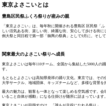
東京よさこいとは
豊島区民祭ふくろ祭りが産みの親
「東京よさこい」は、毎年秋に開催される豊島区 区民祭「ふ
しい活気ある街、楽しい街、綺麗な街、安心して歩ける街に
例大祭と同日程で第一部「御輿の祭典」として9月に。そして
関東最大のよさこい祭りへ成長
東京よさこいは毎年110チーム、全国から集結した5000人
す。
もともとよさこいは高知県発祥の踊り文化。東京では、その
大学サークル、地域団体、キッズチームなど、多様な背景を
最大の魅力は、観客も一体となって楽しめる空気感です。会
いること自体が感動」になる仕掛けが随所に詰まっています
東京よさこいが目指すのは、「誰もが主役になれる祭り」。