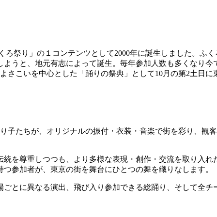
くろ祭り」の１コンテンツとして2000年に誕生しました。ふ
しようと、地元有志によって誕生。毎年参加人数も多くなり今で
よさこいを中心とした「踊りの祭典」として10月の第2土日に
の踊り子たちが、オリジナルの振付・衣装・音楽で街を彩り、観
伝統を尊重しつつも、より多様な表現・創作・交流を取り入れ
持つ参加者が、東京の街を舞台にひとつの舞を織りなします。
場ごとに異なる演出、飛び入り参加できる総踊り、そして全チ
。