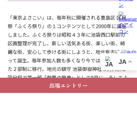
「東京よさこい」は、毎年秋に開催される豊島区 区民
祭「ふくろ祭り」の１コンテンツとして2000年に誕生
しました。ふくろ祭りは昭和４３年に池袋西口駅前の
区画整理が完了し、新しい活気ある街、楽しい街、綺
麗な街、安心して歩ける街にしようと、地元有志によ
って誕生。毎年参加人数も多くなり今では日程を分け
JA
た２部制に移行。地元の鎮守 池袋御嶽神社の例大祭と
同日程で第一部「御輿の祭典」として9月に。そしてよ
出場エントリー
さこいを中心とした「踊りの祭典」として10月の第2土
日に東京・池袋を中心に開催されています。
関東最大のよさこい祭りへ成長