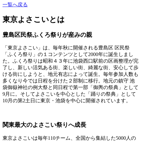
一覧へ戻る
東京よさこいとは
豊島区民祭ふくろ祭りが産みの親
「東京よさこい」は、毎年秋に開催される豊島区 区民祭
「ふくろ祭り」の１コンテンツとして2000年に誕生しまし
た。ふくろ祭りは昭和４３年に池袋西口駅前の区画整理が完
了し、新しい活気ある街、楽しい街、綺麗な街、安心して歩
ける街にしようと、地元有志によって誕生。毎年参加人数も
多くなり今では日程を分けた２部制に移行。地元の鎮守 池
袋御嶽神社の例大祭と同日程で第一部「御輿の祭典」として
9月に。そしてよさこいを中心とした「踊りの祭典」として
10月の第2土日に東京・池袋を中心に開催されています。
関東最大のよさこい祭りへ成長
東京よさこいは毎年110チーム、全国から集結した5000人の