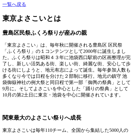
一覧へ戻る
東京よさこいとは
豊島区民祭ふくろ祭りが産みの親
「東京よさこい」は、毎年秋に開催される豊島区 区民祭
「ふくろ祭り」の１コンテンツとして2000年に誕生しまし
た。ふくろ祭りは昭和４３年に池袋西口駅前の区画整理が完
了し、新しい活気ある街、楽しい街、綺麗な街、安心して歩
ける街にしようと、地元有志によって誕生。毎年参加人数も
多くなり今では日程を分けた２部制に移行。地元の鎮守 池
袋御嶽神社の例大祭と同日程で第一部「御輿の祭典」として
9月に。そしてよさこいを中心とした「踊りの祭典」として
10月の第2土日に東京・池袋を中心に開催されています。
関東最大のよさこい祭りへ成長
東京よさこいは毎年110チーム、全国から集結した5000人の